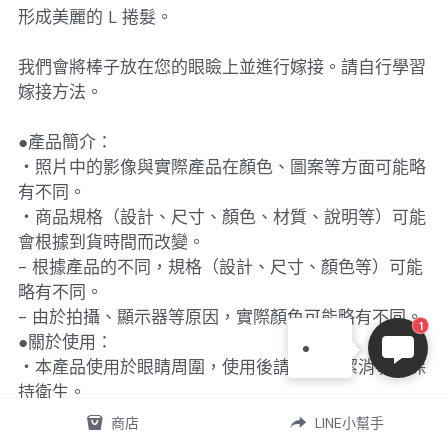
形成美麗的 L 捲髮。
我們會將棒子放在您的眼瞼上並進行嫁接。請自行學習
嫁接方法。
●產品簡介：
・照片中的影像與實際產品在顏色、圖案等方面可能略
有不同。
・商品規格（設計、尺寸、顏色、材質、說明等）可能
會根據到貨時間而改變。
- 根據產品的不同，規格（設計、尺寸、顏色等）可能
略有不同。
31RC編編
- 由於拍攝、顯示器等原因，實際顏色可能略有不同。
嗨！歡迎！請問有什麼疑
1
●關於使用：
問，或能幫到您的嗎？
・本產品使用於眼睛周圍，使用後請徹底清潔消毒，保
持衛生。
・請根據自己的經驗和知識進行治療，以了解詳細的使
商店
LINE小幫手
用說明和桿選擇。