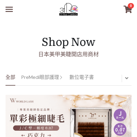
0
×
商品分類
31RC日本美甲美睫學院
所有商品分類
商品
Shop Now
商材選購
所有商品分類
日本美甲美睫開店用商材
PreMedi眼部護理
品牌開店包
全部
PreMedi眼部護理
數位電子書
PreMedi眼部護理
數位電子書
OEM訂製
經典單根圓毛
技術課程
超值購物金
最新文章
WL睫毛
教學教室
WORLDLASH
小紅書款
NEA睫毛協會