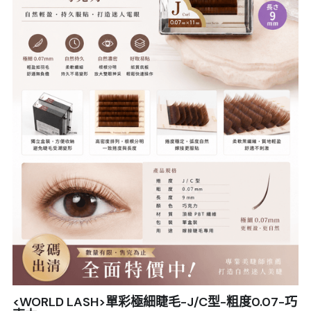
Sale睫毛
扁毛調色
睫毛黑膠
搜索
日本OMD美甲品牌
日式扁毛
睫毛前處裡
絕版彩睫
繁體中文
檢定商品
極細睫毛
睫毛卸除
絕版扁毛
轉頭凝膠
繁體中文
註冊/登入
W型睫毛
睫毛提拉
絕版圓毛
凝膠筆刷
彩色睫毛
睫毛夾子
絕版W型
凝膠機器
睫毛周邊
修甲磨棒
睫毛保養
<WORLD LASH>單彩極細睫毛-J/C型-粗度0.07-巧