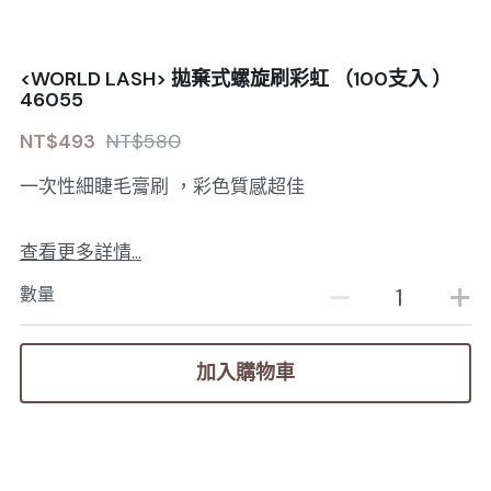
<WORLD LASH> 拋棄式螺旋刷彩虹 （100支入 ）
46055
NT$493
NT$580
一次性細睫毛膏刷 ，彩色質感超佳
查看更多詳情...
數量
加入購物車