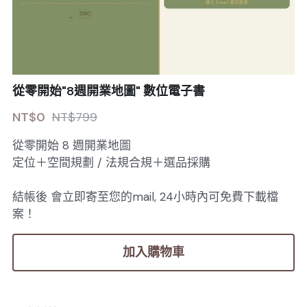
Sale睫毛
扁毛調色
睫毛黑膠
搜索
日本OMD美甲品牌
日式扁毛
睫毛前處裡
絕版彩睫
繁體中文
檢定商品
極細睫毛
睫毛卸除
絕版扁毛
轉頭凝膠
從零開始"8週開業地圖" 數位電子書
繁體中文
註冊/登入
NT$0
NT$799
W型睫毛
睫毛提拉
絕版圓毛
凝膠筆刷
從零開始 8 週開業地圖
彩色睫毛
睫毛夾子
絕版W型
凝膠機器
定位＋空間規劃 / 法規合規＋選品採購
睫毛周邊
修甲磨棒
結帳後 會立即寄至您的mail, 24小時內可免費下載檔
睫毛保養
案！
加入購物車