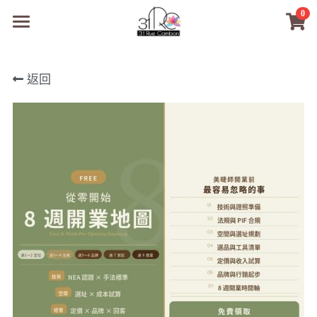
0
×
商品分類
31RC日本美甲美睫學院
返回
所有商品分類
商品
商材選購
所有商品分類
PreMedi眼部護理
品牌開店包
數位電子書
PreMedi眼部護理
OEM訂製
經典單根圓毛
技術課程
超值購物金
最新文章
WL睫毛
教學教室
WORLDLASH
小紅書款
NEA睫毛協會