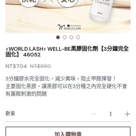
Sale睫毛
扁毛調色
睫毛黑膠
搜索
日本OMD美甲品牌
日式扁毛
睫毛前處裡
絕版彩睫
繁體中文
檢定商品
極細睫毛
睫毛卸除
絕版扁毛
轉頭凝膠
繁體中文
註冊/登入
<WORLD LASH> WELL-BE黑膠固化劑【3分鐘完全
W型睫毛
睫毛提拉
絕版圓毛
凝膠筆刷
固化】 46052
NT$704
NT$880
彩色睫毛
睫毛夾子
絕版W型
凝膠機器
3分鐘膠水完全固化，減少異味，阻止甲醛揮發！
睫毛周邊
修甲磨棒
主要固化黑膠，讓黑膠可以在3分種之內完全硬化不會
有薰眼刺激的問題
睫毛保養
數量
加入購物車