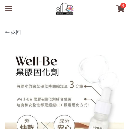
0
×
商品分類
31RC日本美甲美睫學院
返回
所有商品分類
商品
商材選購
所有商品分類
PreMedi眼部護理
品牌開店包
數位電子書
PreMedi眼部護理
OEM訂製
經典單根圓毛
技術課程
超值購物金
最新文章
WL睫毛
教學教室
WORLDLASH
小紅書款
NEA睫毛協會