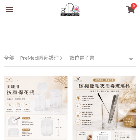
0
×
商品分類
31RC日本美甲美睫學院
所有商品分類
商品
商材選購
所有商品分類
全部
PreMedi眼部護理
數位電子書
PreMedi眼部護理
品牌開店包
數位電子書
PreMedi眼部護理
OEM訂製
經典單根圓毛
技術課程
超值購物金
最新文章
WL睫毛
教學教室
WORLDLASH
小紅書款
NEA睫毛協會