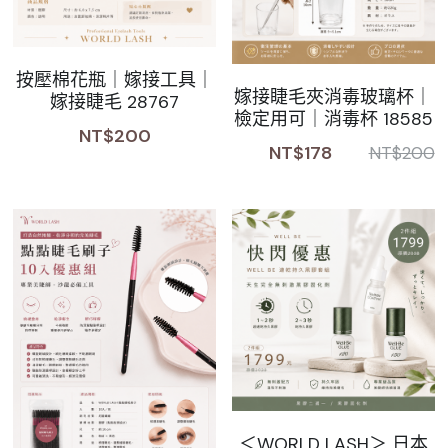
Sale睫毛
扁毛調色
睫毛黑膠
搜索
按壓棉花瓶｜嫁接工具｜
日本OMD美甲品牌
日式扁毛
睫毛前處裡
絕版彩睫
繁體中文
嫁接睫毛夾消毒玻璃杯｜
嫁接睫毛 28767
檢定用可｜消毒杯 18585
檢定商品
極細睫毛
睫毛卸除
絕版扁毛
轉頭凝膠
NT$200
繁體中文
NT$178
NT$200
註冊/登入
W型睫毛
睫毛提拉
絕版圓毛
凝膠筆刷
彩色睫毛
睫毛夾子
絕版W型
凝膠機器
睫毛周邊
修甲磨棒
睫毛保養
＜WORLD LASH＞ 日本