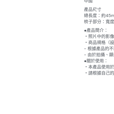
中國
產品尺寸
總長度：約45
梳子部分：寬度約
●產品簡介：
・照片中的影
・商品規格（
- 根據產品的
- 由於拍攝、
●關於使用：
・本產品使用
・請根據自己