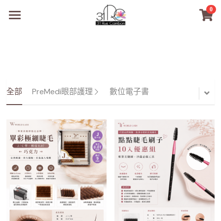
0
×
商品分類
31RC日本美甲美睫學院
所有商品分類
商品
商材選購
所有商品分類
全部
PreMedi眼部護理
數位電子書
PreMedi眼部護理
品牌開店包
數位電子書
PreMedi眼部護理
OEM訂製
經典單根圓毛
技術課程
超值購物金
最新文章
WL睫毛
教學教室
WORLDLASH
小紅書款
NEA睫毛協會