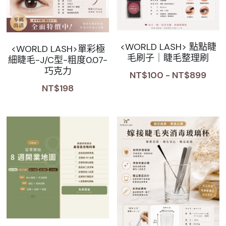
Sale睫毛
扁毛調色
睫毛黑膠
搜索
日本OMD美甲品牌
日式扁毛
睫毛前處裡
絕版彩睫
繁體中文
<WORLD LASH> 點點睫
<WORLD LASH>單彩極
毛刷子｜睫毛整理刷
細睫毛-J/C型-粗度0.07-
檢定商品
極細睫毛
睫毛卸除
絕版扁毛
轉頭凝膠
繁體中文
巧克力
NT$100 - NT$899
註冊/登入
W型睫毛
睫毛提拉
絕版圓毛
凝膠筆刷
NT$198
彩色睫毛
睫毛夾子
絕版W型
凝膠機器
睫毛周邊
修甲磨棒
睫毛保養