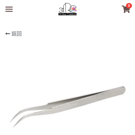
0
×
商品分類
31RC日本美甲美睫學院
返回
所有商品分類
商品
商材選購
所有商品分類
PreMedi眼部護理
品牌開店包
數位電子書
PreMedi眼部護理
OEM訂製
經典單根圓毛
技術課程
超值購物金
最新文章
WL睫毛
教學教室
WORLDLASH
小紅書款
NEA睫毛協會