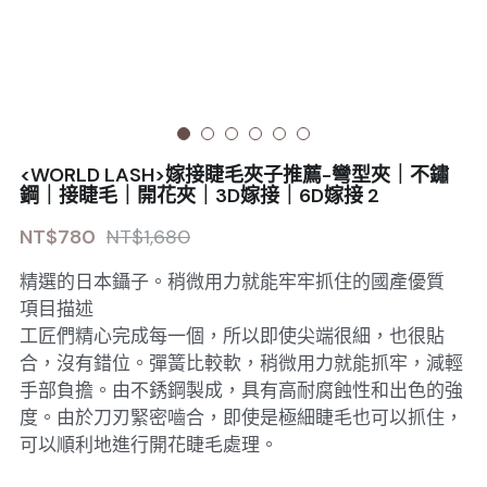
Sale睫毛
扁毛調色
睫毛黑膠
搜索
日本OMD美甲品牌
日式扁毛
睫毛前處裡
絕版彩睫
繁體中文
檢定商品
極細睫毛
睫毛卸除
絕版扁毛
轉頭凝膠
繁體中文
註冊/登入
<WORLD LASH>嫁接睫毛夾子推薦-彎型夾｜不鏽
W型睫毛
睫毛提拉
絕版圓毛
凝膠筆刷
鋼｜接睫毛｜開花夾｜3D嫁接｜6D嫁接 2
NT$780
NT$1,680
彩色睫毛
睫毛夾子
絕版W型
凝膠機器
精選的日本鑷子。稍微用力就能牢牢抓住的國產優質
睫毛周邊
修甲磨棒
項目描述
工匠們精心完成每一個，所以即使尖端很細，也很貼
睫毛保養
合，沒有錯位。彈簧比較軟，稍微用力就能抓牢，減輕
手部負擔。由不銹鋼製成，具有高耐腐蝕性和出色的強
度。由於刀刃緊密嚙合，即使是極細睫毛也可以抓住，
可以順利地進行開花睫毛處理。