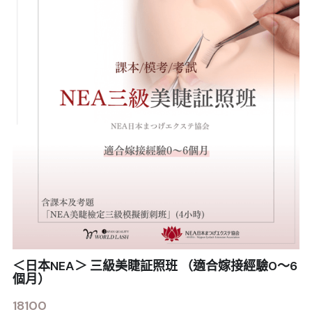
＜日本NEA＞ 三級美睫証照班 （適合嫁接經驗0～6
個月）
18100