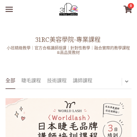
0
×
商品分類
31RC日本美甲美睫學院
所有商品分類
商品
31RC美容學院-專業課程 
小班精緻教學｜官方合格講師授課｜針對性教學｜融合實際的教學課程
商材選購
所有商品分類
&高品質教材
PreMedi眼部護理
品牌開店包
數位電子書
PreMedi眼部護理
OEM訂製
全部
睫毛課程
技術課程
講師課程
經典單根圓毛
技術課程
超值購物金
最新文章
WL睫毛
教學教室
WORLDLASH
小紅書款
NEA睫毛協會