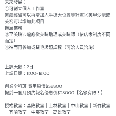
未來發展：
①可創立個人工作室
累績經驗可以再增加人手擴大位置等計畫②美甲沙龍或
美容可以增加此項目
擴展業務
③至美睫沙龍應徵美睫助理或美睫師（依店家制度不同
而定）
④進而再參加或睫毛證照課程（可洽人員洽詢）
上課天數：2日
上課日期：11:00~18:00
創業全科班 費用原價$39800
提前一個月預約報名優惠價$28000【名額有限！】
授權教室：基隆教室｜士林教室｜中山教室｜新竹教室
｜宜蘭教室｜中部教室｜高雄教室