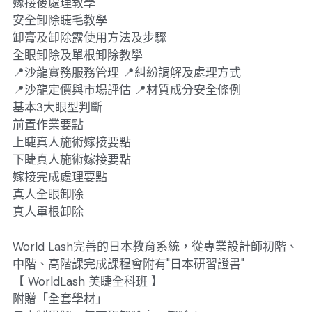
嫁接後處理教學
安全卸除睫毛教學
卸膏及卸除露使用方法及步驟
全眼卸除及單根卸除教學
📍沙龍實務服務管理 📍糾紛調解及處理方式
📍沙龍定價與市場評估 📍材質成分安全條例
基本3大眼型判斷
前置作業要點
上睫真人施術嫁接要點
下睫真人施術嫁接要點
嫁接完成處理要點
真人全眼卸除
真人單根卸除
World Lash完善的日本教育系統，從專業設計師初階、
中階、高階課完成課程會附有"日本研習證書"
【 WorldLash 美睫全科班 】
附贈「全套學材」