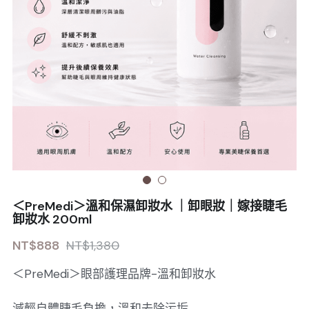
Sale睫毛
扁毛調色
睫毛黑膠
搜索
日本OMD美甲品牌
日式扁毛
睫毛前處裡
絕版彩睫
繁體中文
檢定商品
極細睫毛
睫毛卸除
絕版扁毛
轉頭凝膠
繁體中文
註冊/登入
W型睫毛
睫毛提拉
絕版圓毛
凝膠筆刷
彩色睫毛
睫毛夾子
絕版W型
凝膠機器
睫毛周邊
修甲磨棒
＜PreMedi＞溫和保濕卸妝水 ｜卸眼妝｜嫁接睫毛
睫毛保養
卸妝水 200ml
NT$888
NT$1,380
＜PreMedi＞眼部護理品牌-溫和卸妝水
減輕自體睫毛負擔，溫和去除污垢