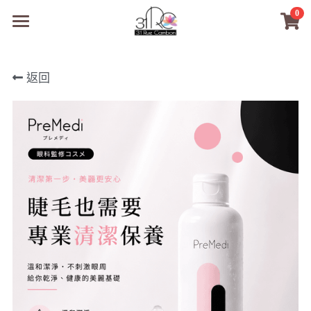
0
×
商品分類
31RC日本美甲美睫學院
返回
所有商品分類
商品
商材選購
所有商品分類
PreMedi眼部護理
品牌開店包
數位電子書
PreMedi眼部護理
OEM訂製
經典單根圓毛
技術課程
超值購物金
最新文章
WL睫毛
教學教室
WORLDLASH
小紅書款
NEA睫毛協會