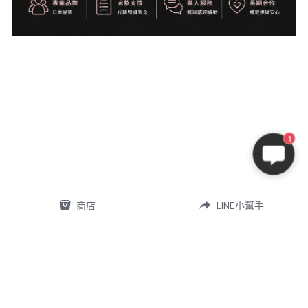
1
商店
LINE小幫手
07-5868556
omd.nq.girl@gmail.com