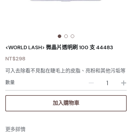
Sale睫毛
扁毛調色
睫毛黑膠
搜索
日本OMD美甲品牌
日式扁毛
睫毛前處裡
絕版彩睫
繁體中文
檢定商品
極細睫毛
睫毛卸除
絕版扁毛
轉頭凝膠
繁體中文
註冊/登入
<WORLD LASH> 微晶片透明刷 100 支 44483
W型睫毛
睫毛提拉
絕版圓毛
凝膠筆刷
NT$298
彩色睫毛
睫毛夾子
絕版W型
凝膠機器
可入去除看不見黏在睫毛上的皮脂、亮粉和其他污垢等
睫毛周邊
修甲磨棒
數量
睫毛保養
加入購物車
更多詳情