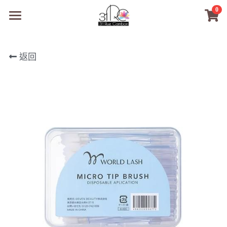
0
×
商品分類
31RC日本美甲美睫學院
返回
所有商品分類
商品
商材選購
所有商品分類
PreMedi眼部護理
品牌開店包
數位電子書
PreMedi眼部護理
OEM訂製
經典單根圓毛
技術課程
超值購物金
最新文章
WL睫毛
教學教室
WORLDLASH
小紅書款
NEA睫毛協會