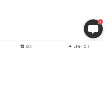
1
商店
LINE小幫手
07-5868556
omd.nq.girl@gmail.com