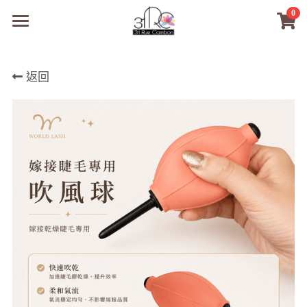
0
×
商品分類
31RC日本美甲美睫學院
返回
所有商品分類
商品
商材選購
所有商品分類
PreMedi眼部護理
品牌開店包
數位電子書
PreMedi眼部護理
OEM訂製
經典單根圓毛
技術課程
超值購物金
最新文章
WL睫毛
教學教室
WORLDLASH
小紅書款
NEA睫毛協會