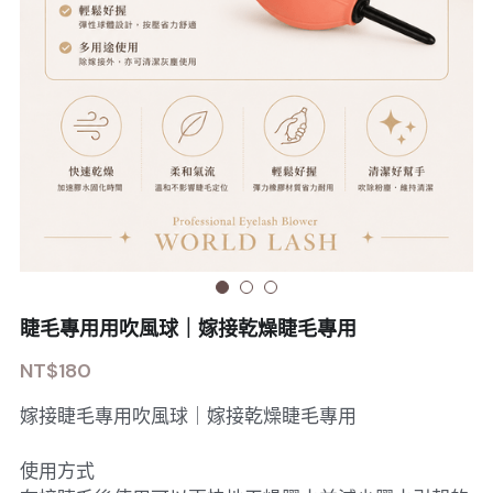
Sale睫毛
扁毛調色
睫毛黑膠
搜索
日本OMD美甲品牌
日式扁毛
睫毛前處裡
絕版彩睫
繁體中文
檢定商品
極細睫毛
睫毛卸除
絕版扁毛
轉頭凝膠
繁體中文
註冊/登入
W型睫毛
睫毛提拉
絕版圓毛
凝膠筆刷
彩色睫毛
睫毛夾子
絕版W型
凝膠機器
睫毛周邊
修甲磨棒
睫毛專用用吹風球｜嫁接乾燥睫毛專用
睫毛保養
NT$180
嫁接睫毛專用吹風球｜嫁接乾燥睫毛專用
使用方式