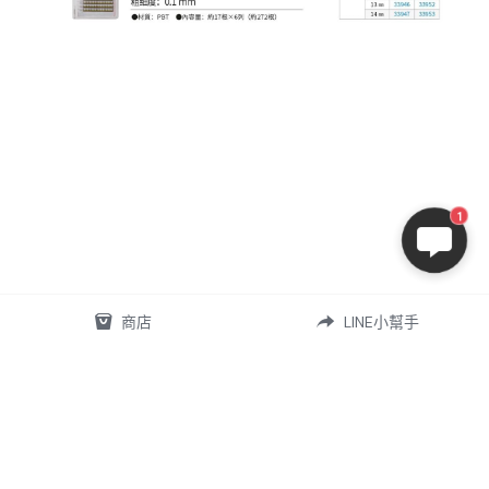
1
商店
LINE小幫手
07-5868556
omd.nq.girl@gmail.com