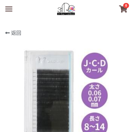
0
×
商品分類
31RC日本美甲美睫學院
返回
所有商品分類
商品
商材選購
所有商品分類
PreMedi眼部護理
品牌開店包
數位電子書
PreMedi眼部護理
OEM訂製
經典單根圓毛
技術課程
超值購物金
最新文章
WL睫毛
教學教室
WORLDLASH
小紅書款
NEA睫毛協會