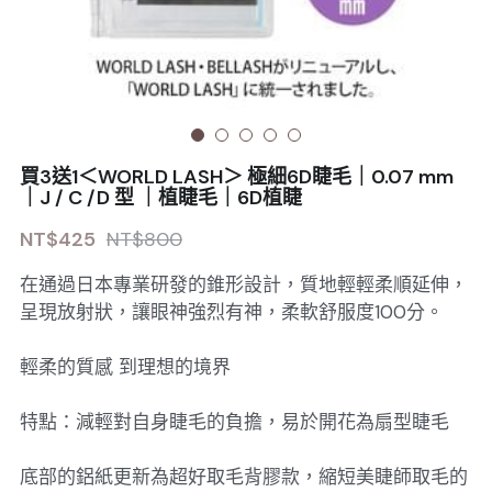
Sale睫毛
扁毛調色
睫毛黑膠
搜索
日本OMD美甲品牌
日式扁毛
睫毛前處裡
絕版彩睫
繁體中文
檢定商品
極細睫毛
睫毛卸除
絕版扁毛
轉頭凝膠
繁體中文
註冊/登入
買3送1＜WORLD LASH＞ 極細6D睫毛｜0.07 mm
W型睫毛
睫毛提拉
絕版圓毛
凝膠筆刷
｜J / C /D 型 ｜植睫毛｜6D植睫
NT$425
NT$800
彩色睫毛
睫毛夾子
絕版W型
凝膠機器
在通過日本專業研發的錐形設計，質地輕輕柔順延伸，
睫毛周邊
修甲磨棒
呈現放射狀，讓眼神強烈有神，柔軟舒服度100分。
睫毛保養
輕柔的質感 到理想的境界
特點：減輕對自身睫毛的負擔，易於開花為扇型睫毛
底部的鋁紙更新為超好取毛背膠款，縮短美睫師取毛的