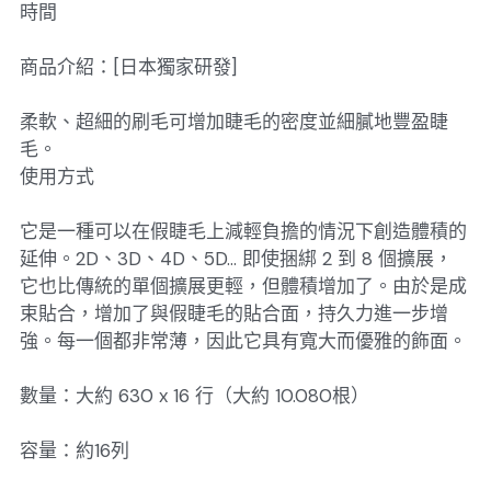
時間
商品介紹：[日本獨家研發]
柔軟、超細的刷毛可增加睫毛的密度並細膩地豐盈睫
毛。
使用方式
它是一種可以在假睫毛上減輕負擔的情況下創造體積的
延伸。2D、3D、4D、5D... 即使捆綁 2 到 8 個擴展，
它也比傳統的單個擴展更輕，但體積增加了。由於是成
束貼合，增加了與假睫毛的貼合面，持久力進一步增
強。每一個都非常薄，因此它具有寬大而優雅的飾面。
數量：大約 630 x 16 行（大約 10.080根）
容量：約16列