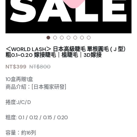
Sale睫毛
扁毛調色
睫毛黑膠
搜索
日本OMD美甲品牌
日式扁毛
睫毛前處裡
絕版彩睫
繁體中文
檢定商品
極細睫毛
睫毛卸除
絕版扁毛
轉頭凝膠
繁體中文
註冊/登入
＜WORLD LASH＞ 日本高級睫毛 單根圓毛 ( J 型）
W型睫毛
睫毛提拉
絕版圓毛
凝膠筆刷
粗0.1~0.20 嫁接睫毛｜植睫毛｜3D嫁接
NT$399
NT$800
彩色睫毛
睫毛夾子
絕版W型
凝膠機器
10盒再贈1盒
睫毛周邊
修甲磨棒
商品介紹：[日本獨家研發]
睫毛保養
捲度:J/C/D
粗度: 0.1 / 0.12 / 0.15 / 0.20
容量：約16列