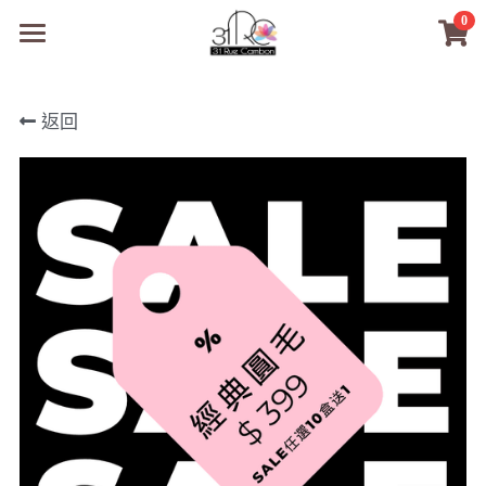
0
×
商品分類
31RC日本美甲美睫學院
返回
所有商品分類
商品
商材選購
所有商品分類
PreMedi眼部護理
品牌開店包
數位電子書
PreMedi眼部護理
OEM訂製
經典單根圓毛
技術課程
超值購物金
最新文章
WL睫毛
教學教室
WORLDLASH
小紅書款
NEA睫毛協會