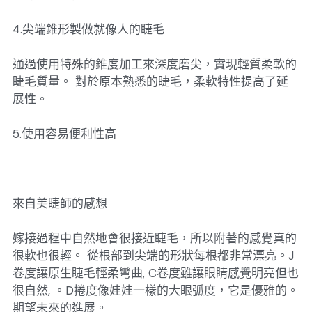
4.尖端錐形製做就像人的睫毛
通過使用特殊的錐度加工來深度磨尖，實現輕質柔軟的
睫毛質量。 對於原本熟悉的睫毛，柔軟特性提高了延
展性。
5.使用容易便利性高
來自美睫師的感想
嫁接過程中自然地會很接近睫毛，所以附著的感覺真的
很軟也很輕。 從根部到尖端的形狀每根都非常漂亮。J
卷度讓原生睫毛輕柔彎曲, C卷度雖讓眼睛感覺明亮但也
很自然, 。D捲度像娃娃一樣的大眼弧度，它是優雅的。
期望未來的進展。