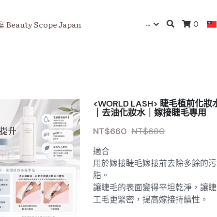
…
eauty Scope Japan
0
<WORLD LASH> 睫毛植前化妝
｜去油化妝水｜嫁接睫毛專用
NT$660
NT$680
適合
用於嫁接睫毛嫁接前去除多餘的污
脂。
讓睫毛的表面變得平坦乾淨，讓睫
工毛更緊密，提高嫁接持續性。