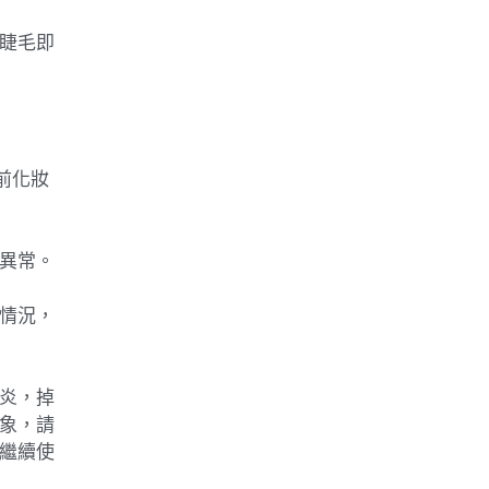
睫毛即
前化妝
異常。
情況，
炎，掉
象，請
繼續使