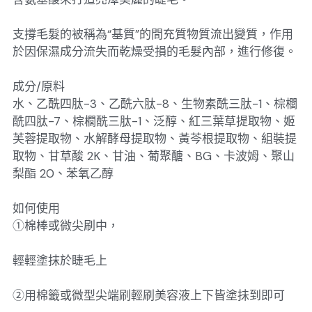
支撐毛髮的被稱為“基質”的間充質物質流出變質，作用
於因保濕成分流失而乾燥受損的毛髮內部，進行修復。
成分/原料
水、乙酰四肽-3、乙酰六肽-8、生物素酰三肽-1、棕櫚
酰四肽-7、棕櫚酰三肽-1、泛醇、紅三葉草提取物、姬
芙蓉提取物、水解酵母提取物、黃芩根提取物、組裝提
取物、甘草酸 2K、甘油、葡聚醣、BG、卡波姆、聚山
梨酯 20、苯氧乙醇
如何使用
①棉棒或微尖刷中，
輕輕塗抹於睫毛上
②用棉籤或微型尖端刷輕刷美容液上下皆塗抺到即可