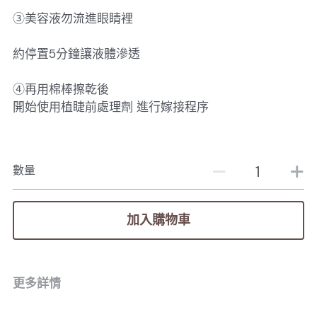
③美容液勿流進眼睛裡
約停置5分鐘讓液體滲透
④再用棉棒擦乾後
開始使用植睫前處理劑 進行嫁接程序
數量
加入購物車
更多詳情