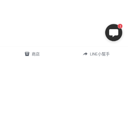
1
商店
LINE小幫手
07-5868556
omd.nq.girl@gmail.com