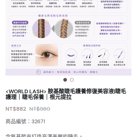
Sale睫毛
扁毛調色
睫毛黑膠
搜索
日本OMD美甲品牌
日式扁毛
睫毛前處裡
絕版彩睫
繁體中文
檢定商品
極細睫毛
睫毛卸除
絕版扁毛
轉頭凝膠
繁體中文
註冊/登入
W型睫毛
睫毛提拉
絕版圓毛
凝膠筆刷
彩色睫毛
睫毛夾子
絕版W型
凝膠機器
睫毛周邊
修甲磨棒
<WORLD LASH> 胺基酸睫毛護養修復美容液|睫毛
睫毛保養
護理｜睫毛保養｜根元提拉
NT$882
NT$980
商品編號：32671
含氨基酸來打造亮澤美麗的睫毛。