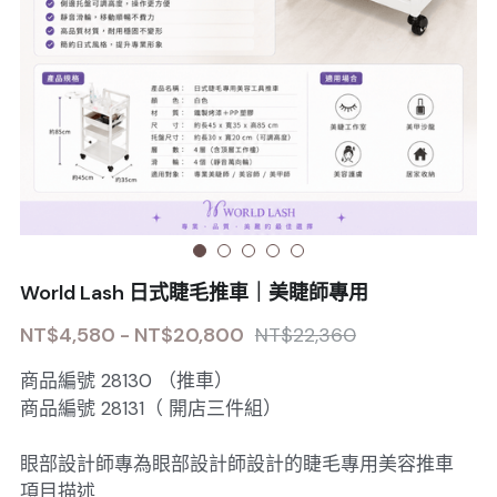
Sale睫毛
扁毛調色
睫毛黑膠
搜索
日本OMD美甲品牌
日式扁毛
睫毛前處裡
絕版彩睫
繁體中文
檢定商品
極細睫毛
睫毛卸除
絕版扁毛
轉頭凝膠
繁體中文
註冊/登入
W型睫毛
睫毛提拉
絕版圓毛
凝膠筆刷
彩色睫毛
睫毛夾子
絕版W型
凝膠機器
World Lash 日式睫毛推車｜美睫師專用
睫毛周邊
修甲磨棒
NT$4,580 - NT$20,800
NT$22,360
睫毛保養
商品編號 28130 （推車）
商品編號 28131（ 開店三件組）
眼部設計師專為眼部設計師設計的睫毛專用美容推車
項目描述