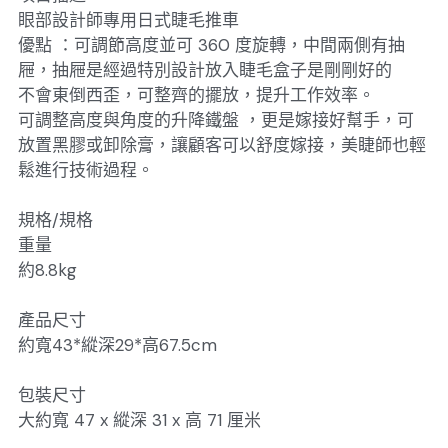
眼部設計師專用日式睫毛推車
優點 ：可調節高度並可 360 度旋轉，中間兩側有抽
屜，抽屜是經過特別設計放入睫毛盒子是剛剛好的
不會東倒西歪，可整齊的擺放，提升工作效率。
可調整高度與角度的升降鐵盤 ，更是嫁接好幫手，可
放置黑膠或卸除膏，讓顧客可以舒度嫁接，美睫師也輕
鬆進行技術過程。
規格/規格
重量
約8.8kg
產品尺寸
約寬43*縱深29*高67.5cm
包裝尺寸
大約寬 47 x 縱深 31 x 高 71 厘米