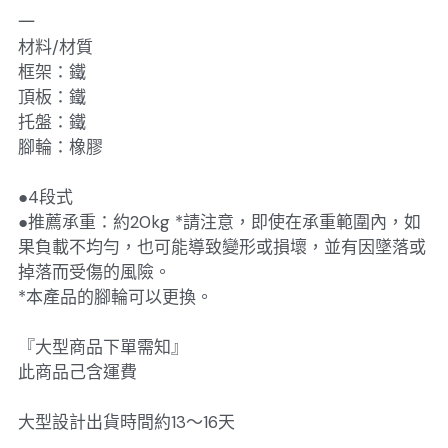
一
材料/材質
框架：鐵
頂板：鐵
托盤：鐵
腳輪：橡膠
●4段式
●推薦承重：約20kg *請注意，即使在承重範圍內，如
果負載不均勻，也可能導致變形或損壞，並有因墜落或
掉落而受傷的風險。
*本產品的腳輪可以更換。
『大型商品下單需知』
此商品己含運費
大型設計出貨時間約13～16天