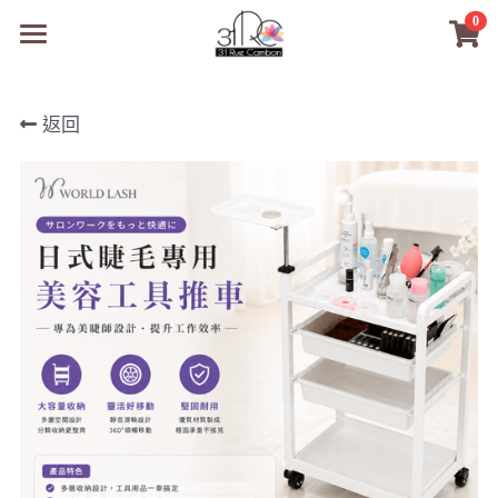
0
×
商品分類
31RC日本美甲美睫學院
返回
所有商品分類
商品
商材選購
所有商品分類
PreMedi眼部護理
品牌開店包
數位電子書
PreMedi眼部護理
OEM訂製
經典單根圓毛
技術課程
超值購物金
最新文章
WL睫毛
教學教室
WORLDLASH
小紅書款
NEA睫毛協會