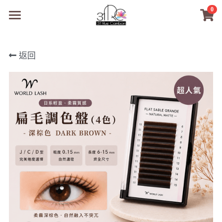
0
×
商品分類
31RC日本美甲美睫學院
返回
所有商品分類
商品
商材選購
所有商品分類
PreMedi眼部護理
品牌開店包
數位電子書
PreMedi眼部護理
OEM訂製
經典單根圓毛
技術課程
超值購物金
最新文章
WL睫毛
教學教室
WORLDLASH
小紅書款
NEA睫毛協會