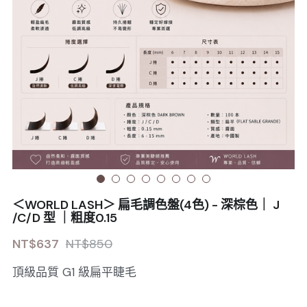
Sale睫毛
扁毛調色
睫毛黑膠
搜索
日本OMD美甲品牌
日式扁毛
睫毛前處裡
絕版彩睫
繁體中文
檢定商品
極細睫毛
睫毛卸除
絕版扁毛
轉頭凝膠
繁體中文
註冊/登入
W型睫毛
睫毛提拉
絕版圓毛
凝膠筆刷
彩色睫毛
睫毛夾子
絕版W型
凝膠機器
睫毛周邊
修甲磨棒
＜WORLD LASH＞ 扁毛調色盤(4色) - 深棕色｜ J
睫毛保養
/C/D 型 ｜粗度0.15
NT$637
NT$850
頂級品質 G1 級扁平睫毛