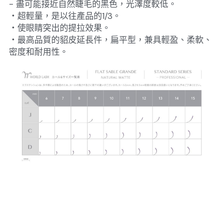
- 盡可能接近自然睫毛的黑色，光澤度較低。
・超輕量，是以往產品的1/3。
・使眼睛突出的提拉效果。　
・最高品質的貂皮延長件，扁平型，兼具輕盈、柔軟、
密度和耐用性。