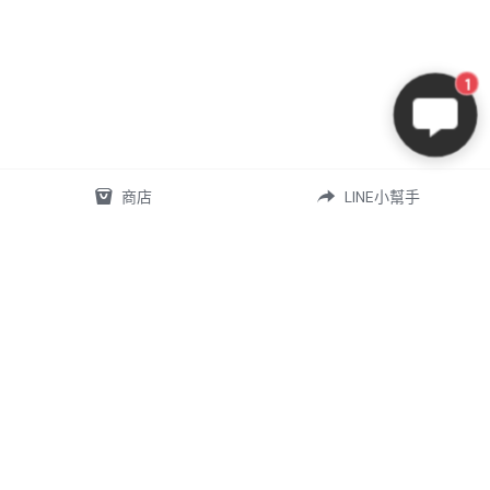
1
商店
LINE小幫手
07-5868556
omd.nq.girl@gmail.com