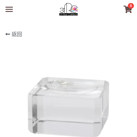
0
×
商品分類
31RC日本美甲美睫學院
返回
所有商品分類
商品
商材選購
所有商品分類
PreMedi眼部護理
品牌開店包
數位電子書
PreMedi眼部護理
OEM訂製
經典單根圓毛
技術課程
超值購物金
最新文章
WL睫毛
教學教室
WORLDLASH
小紅書款
NEA睫毛協會