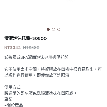
Sale睫毛
扁毛調色
睫毛黑膠
搜索
日本OMD美甲品牌
日式扁毛
睫毛前處裡
絕版彩睫
繁體中文
檢定商品
極細睫毛
睫毛卸除
絕版扁毛
轉頭凝膠
繁體中文
註冊/登入
清潔泡沫托盤-30800
W型睫毛
睫毛提拉
絕版圓毛
凝膠筆刷
NT$342
NT$380
彩色睫毛
睫毛夾子
絕版W型
凝膠機器
卸妝膠或SPA潔面泡沫專用透明托盤
睫毛周邊
修甲磨棒
它不佔用太多空間，將凝膠放在凹槽中很容易取出，可
睫毛保養
以順利進行使用。即使你放了洗眼液
使用方式
將適量的卸妝液或洗眼液塗抹在凹陷處。
筆記
●關於產品：