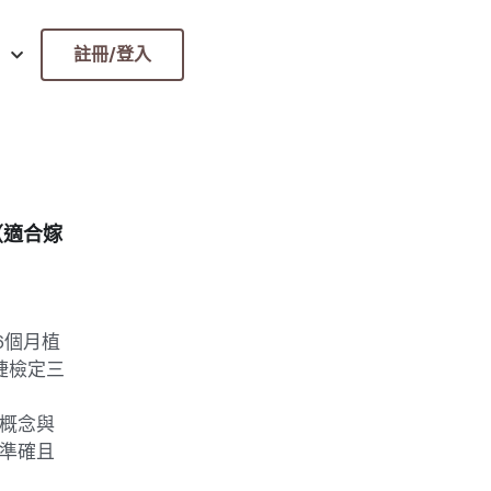
註冊/登入
（適合嫁
6個月植
睫檢定三
概念與
準確且