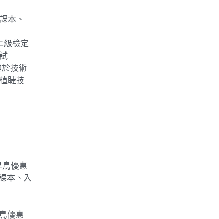
課本、
二級檢定
試
重於技術
植睫技
 早鳥優惠
、課本、入
早鳥優惠