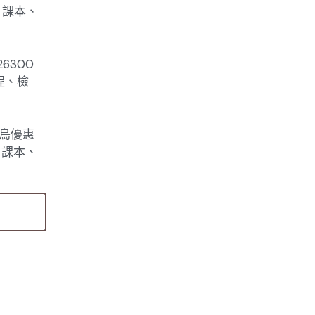
、課本、
6300
程、檢
早鳥優惠
、課本、