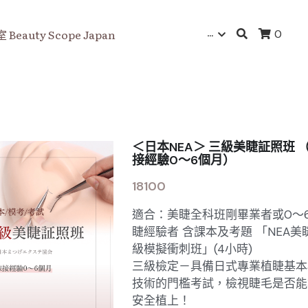
…
eauty Scope Japan
0
＜日本NEA＞ 三級美睫証照班 
接經驗0～6個月）
18100
適合：美睫全科班剛畢業者或0～
睫經驗者 含課本及考題 「NEA美
級模擬衝刺班」(4小時)
三級檢定－具備日式專業植睫基本
技術的門檻考試，檢視睫毛是否能
安全植上！