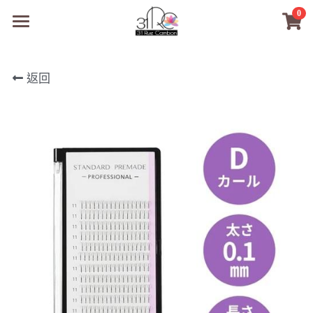
0
×
商品分類
31RC日本美甲美睫學院
返回
所有商品分類
商品
商材選購
所有商品分類
PreMedi眼部護理
品牌開店包
數位電子書
PreMedi眼部護理
OEM訂製
經典單根圓毛
技術課程
超值購物金
最新文章
WL睫毛
教學教室
WORLDLASH
小紅書款
NEA睫毛協會