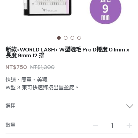
Sale睫毛
扁毛調色
睫毛黑膠
搜索
日本OMD美甲品牌
日式扁毛
睫毛前處裡
絕版彩睫
繁體中文
檢定商品
極細睫毛
睫毛卸除
絕版扁毛
轉頭凝膠
繁體中文
註冊/登入
新款<WORLD LASH> W型睫毛 Pro D捲度 0.1mm x
W型睫毛
睫毛提拉
絕版圓毛
凝膠筆刷
長度 9mm 12 排
NT$750
NT$1,000
彩色睫毛
睫毛夾子
絕版W型
凝膠機器
快速、簡單、美觀
睫毛周邊
修甲磨棒
W型 3 束可快速嫁接出豐盈感。
睫毛保養
選擇
數量