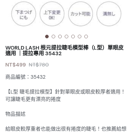
Sale睫毛
扁毛調色
睫毛黑膠
搜索
日本OMD美甲品牌
日式扁毛
睫毛前處裡
絕版彩睫
繁體中文
檢定商品
極細睫毛
睫毛卸除
絕版扁毛
轉頭凝膠
繁體中文
註冊/登入
WORLD LASH 根元提拉睫毛模型棒（L型）單眼皮
W型睫毛
睫毛提拉
絕版圓毛
凝膠筆刷
適用 ｜提拉專用 35432
NT$499
NT$780
彩色睫毛
睫毛夾子
絕版W型
凝膠機器
商品編號：35432
睫毛周邊
修甲磨棒
【L型 睫毛提拉模型】針對單眼皮或眼皮較厚者適用！
睫毛保養
可讓睫毛更有漂亮的捲度
物品描述
給眼皮較厚重者也能做出很有捲度的睫毛！也推薦給想