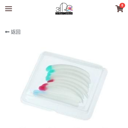
0
×
商品分類
31RC日本美甲美睫學院
返回
所有商品分類
商品
商材選購
所有商品分類
PreMedi眼部護理
品牌開店包
數位電子書
PreMedi眼部護理
OEM訂製
經典單根圓毛
技術課程
超值購物金
最新文章
WL睫毛
教學教室
WORLDLASH
小紅書款
NEA睫毛協會