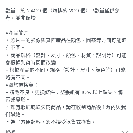
數量：約 2,400 個（每排約 200 個） *數量僅供參
考，並非保證
●產品簡介：
・照片中的影像與實際產品在顏色、圖案等方面可能略
有不同。
・商品規格（設計、尺寸、顏色、材質、說明等）可能
會根據到貨時間而改變。
- 根據產品的不同，規格（設計、尺寸、顏色等）可能
略有不同。
●關於退換貨：
- 睫毛不良，更換條件：整張紙有 10% 以上缺失、髒
污或變形。
・如有瑕疵或缺失的商品，請在收到商品後 1 週內與我
們聯絡。
・為了方便顧客，恕不接受退貨或換貨。
選擇