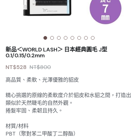
Sale睫毛
扁毛調色
睫毛黑膠
搜索
日本OMD美甲品牌
日式扁毛
睫毛前處裡
絕版彩睫
繁體中文
檢定商品
極細睫毛
睫毛卸除
絕版扁毛
轉頭凝膠
繁體中文
註冊/登入
新品＜WORLD LASH＞ 日本經典圓毛 J型
W型睫毛
睫毛提拉
絕版圓毛
凝膠筆刷
0.1/0.15/0.2mm
NT$528
NT$800
彩色睫毛
睫毛夾子
絕版W型
凝膠機器
高品質、柔軟、光澤優雅的貂皮
睫毛周邊
修甲磨棒
精心挑選的原線的柔軟度介於貂皮和水貂之間，打造出
睫毛保養
類似於天然睫毛的自然外觀。
捲髮牢固、柔韌且持久。
材質/材料
PBT（聚對苯二甲酸丁二醇酯）