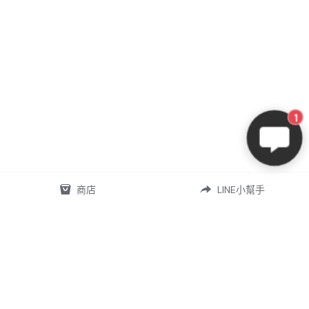
1
商店
LINE小幫手
07-5868556
omd.nq.girl@gmail.com