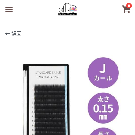
0
×
商品分類
31RC日本美甲美睫學院
返回
所有商品分類
商品
商材選購
所有商品分類
PreMedi眼部護理
品牌開店包
數位電子書
PreMedi眼部護理
OEM訂製
經典單根圓毛
技術課程
超值購物金
最新文章
WL睫毛
教學教室
WORLDLASH
小紅書款
NEA睫毛協會