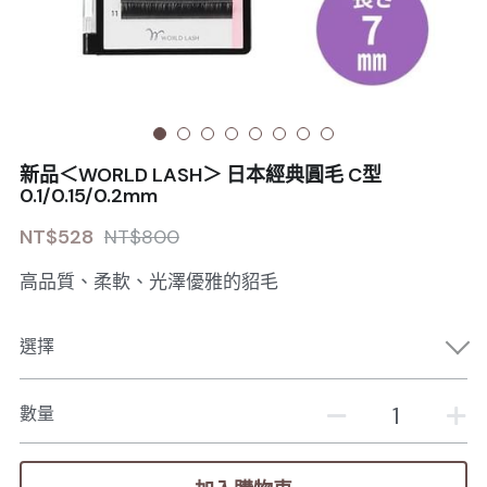
Sale睫毛
扁毛調色
睫毛黑膠
搜索
日本OMD美甲品牌
日式扁毛
睫毛前處裡
絕版彩睫
繁體中文
檢定商品
極細睫毛
睫毛卸除
絕版扁毛
轉頭凝膠
繁體中文
註冊/登入
新品＜WORLD LASH＞ 日本經典圓毛 C型
W型睫毛
睫毛提拉
絕版圓毛
凝膠筆刷
0.1/0.15/0.2mm
NT$528
NT$800
彩色睫毛
睫毛夾子
絕版W型
凝膠機器
高品質、柔軟、光澤優雅的貂毛
睫毛周邊
修甲磨棒
睫毛保養
選擇
數量