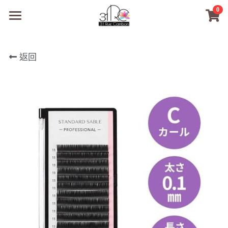
0
×
商品分類
31RC日本美甲美睫學院
返回
所有商品分類
商品
商材選購
所有商品分類
PreMedi眼部護理
品牌開店包
數位電子書
PreMedi眼部護理
OEM訂製
經典單根圓毛
技術課程
超值購物金
最新文章
WL睫毛
教學教室
WORLDLASH
小紅書款
NEA睫毛協會