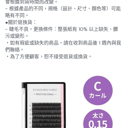
會根據到貨時間而改變。
- 根據產品的不同，規格（設計、尺寸、顏色等）可能
略有不同。
●關於退換貨：
- 睫毛不良，更換條件：整張紙有 10% 以上缺失、髒
污或變形。
・如有瑕疵或缺失的商品，請在收到商品後 1 週內與我
們聯絡。
・為了方便顧客，恕不接受退貨或換貨。