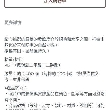
加入購物車
更多詳情
精心挑選的原線的柔軟度介於貂毛和水貂之間，打造出
類似於天然睫毛的自然外觀。
捲髮牢固、柔韌且持久。
材質/材料
PBT（聚對苯二甲酸丁二醇酯）
數量：約 2,400 個（每排約 200 個） *數量僅供參
考，並非保證
●產品簡介：
・照片中的影像與實際產品在顏色、圖案等方面可能略
有不同。
・商品規格（設計、尺寸、顏色、材質、說明等）可能