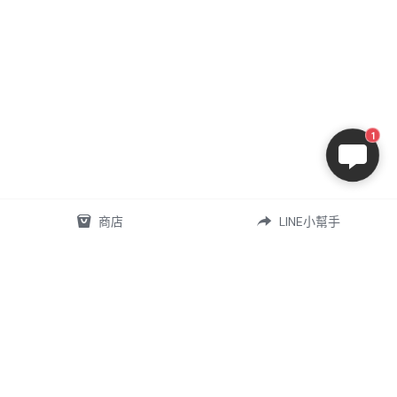
1
商店
LINE小幫手
07-5868556
omd.nq.girl@gmail.com