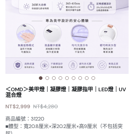
Sale睫毛
扁毛調色
睫毛黑膠
搜索
日本OMD美甲品牌
日式扁毛
睫毛前處裡
絕版彩睫
繁體中文
檢定商品
極細睫毛
睫毛卸除
絕版扁毛
轉頭凝膠
繁體中文
註冊/登入
W型睫毛
睫毛提拉
絕版圓毛
凝膠筆刷
彩色睫毛
睫毛夾子
絕版W型
凝膠機器
睫毛周邊
修甲磨棒
＜OMD＞美甲燈｜凝膠燈｜凝膠指甲｜LED燈｜UV
睫毛保養
混合燈
NT$2,999
NT$4,280
商品編號：31220
■體型：寬20.8厘米×深20.2厘米×高9厘米（不包括突
起）