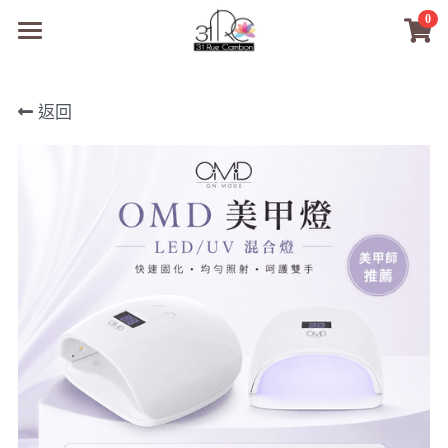
0
×
商品分類
31RC日本美甲美睫學院
返回
所有商品分類
商品
商材選購
所有商品分類
PreMedi眼部護理
品牌開店包
數位電子書
PreMedi眼部護理
OEM訂製
經典單根圓毛
技術課程
超值購物金
最新文章
WL睫毛
教學教室
WORLDLASH
小紅書款
NEA睫毛協會