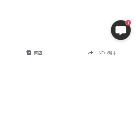
1
商店
LINE小幫手
07-5868556
omd.nq.girl@gmail.com