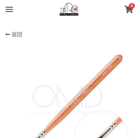
0
×
商品分類
31RC日本美甲美睫學院
返回
所有商品分類
商品
商材選購
所有商品分類
PreMedi眼部護理
品牌開店包
數位電子書
PreMedi眼部護理
OEM訂製
經典單根圓毛
技術課程
超值購物金
最新文章
WL睫毛
教學教室
WORLDLASH
小紅書款
NEA睫毛協會