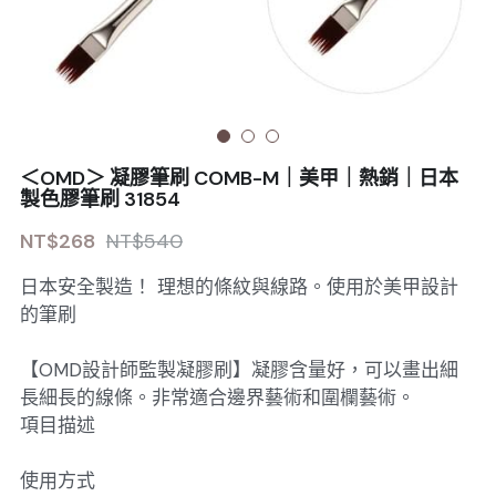
Sale睫毛
扁毛調色
睫毛黑膠
搜索
日本OMD美甲品牌
日式扁毛
睫毛前處裡
絕版彩睫
繁體中文
檢定商品
極細睫毛
睫毛卸除
絕版扁毛
轉頭凝膠
繁體中文
註冊/登入
＜OMD＞ 凝膠筆刷 COMB-M｜美甲｜熱銷｜日本
W型睫毛
睫毛提拉
絕版圓毛
凝膠筆刷
製色膠筆刷 31854
NT$268
NT$540
彩色睫毛
睫毛夾子
絕版W型
凝膠機器
日本安全製造！ 理想的條紋與線路。使用於美甲設計
睫毛周邊
修甲磨棒
的筆刷
睫毛保養
【OMD設計師監製凝膠刷】凝膠含量好，可以畫出細
長細長的線條。非常適合邊界藝術和圍欄藝術。
項目描述
使用方式