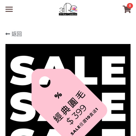
0
×
商品分類
31RC日本美甲美睫學院
返回
所有商品分類
商品
商材選購
所有商品分類
PreMedi眼部護理
品牌開店包
數位電子書
PreMedi眼部護理
OEM訂製
經典單根圓毛
技術課程
超值購物金
最新文章
WL睫毛
教學教室
WORLDLASH
小紅書款
NEA睫毛協會