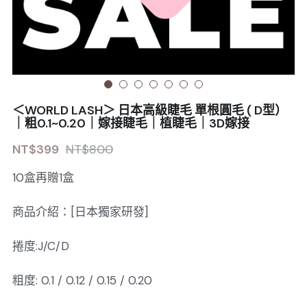
Sale睫毛
扁毛調色
睫毛黑膠
搜索
日本OMD美甲品牌
日式扁毛
睫毛前處裡
絕版彩睫
繁體中文
檢定商品
極細睫毛
睫毛卸除
絕版扁毛
轉頭凝膠
繁體中文
註冊/登入
＜WORLD LASH＞ 日本高級睫毛 單根圓毛 ( D型）
W型睫毛
睫毛提拉
絕版圓毛
凝膠筆刷
｜粗0.1~0.20｜嫁接睫毛｜植睫毛｜3D嫁接
NT$399
NT$800
彩色睫毛
睫毛夾子
絕版W型
凝膠機器
10盒再贈1盒
睫毛周邊
修甲磨棒
商品介紹：[日本獨家研發]
睫毛保養
捲度:J/C/D
粗度: 0.1 / 0.12 / 0.15 / 0.20