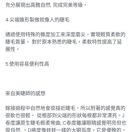
充分展現出高雅自然, 完成完美等級。
4.尖端錐形製做就像人的睫毛
通過使用特殊的錐度加工來深度磨尖，實現輕質柔軟的
睫毛質量。 對於原本熟悉的睫毛，柔軟特性提高了延
展性。
5.使用容易便利性高
來自美睫師的感想
嫁接過程中自然地會很接近睫毛，所以附著的感覺真的
很軟也很輕。 從根部到尖端的形狀每根都非常漂亮。J
卷度讓原生睫毛輕柔彎曲, C卷度雖讓眼睛感覺明亮但也
很自然, 。D捲度像娃娃一樣的大眼弧度，它是優雅的。