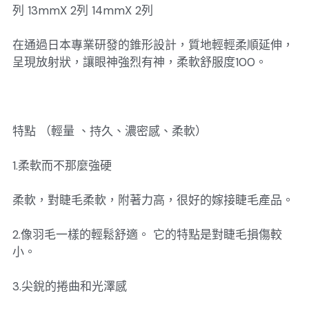
列 13mmX 2列 14mmX 2列
在通過日本專業研發的錐形設計，質地輕輕柔順延伸，
呈現放射狀，讓眼神強烈有神，柔軟舒服度100。
特點 （輕量 、持久、濃密感、柔軟）
1.柔軟而不那麼強硬
柔軟，對睫毛柔軟，附著力高，很好的嫁接睫毛產品。
2.像羽毛一樣的輕鬆舒適。 它的特點是對睫毛損傷較
小。
3.尖銳的捲曲和光澤感