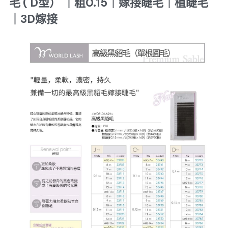
毛 ( D型） ｜粗0.15｜嫁接睫毛｜植睫毛
｜3D嫁接