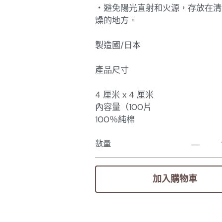
・避免陽光直射和火源，存放在清
燥的地方。
製造國/日本
產品尺寸
4 厘米 x 4 厘米
內容量（100片
100％純棉
數量
加入購物車