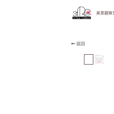
美業觀察室 B
返回