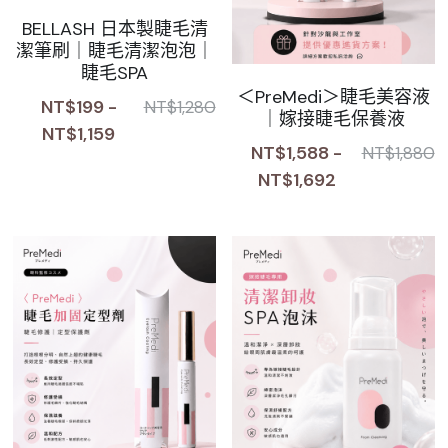
BELLASH 日本製睫毛清
Sale睫毛
扁毛調色
睫毛黑膠
搜索
潔筆刷｜睫毛清潔泡泡｜
睫毛SPA
日本OMD美甲品牌
日式扁毛
睫毛前處裡
絕版彩睫
繁體中文
＜PreMedi＞睫毛美容液
NT$199 -
NT$1,280
｜嫁接睫毛保養液
檢定商品
極細睫毛
睫毛卸除
絕版扁毛
轉頭凝膠
NT$1,159
繁體中文
NT$1,588 -
NT$1,880
註冊/登入
W型睫毛
睫毛提拉
絕版圓毛
凝膠筆刷
NT$1,692
彩色睫毛
睫毛夾子
絕版W型
凝膠機器
睫毛周邊
修甲磨棒
睫毛保養