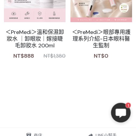
＜PreMedi＞溫和保濕卸
＜PreMedi＞眼部專用護
妝水 ｜卸眼妝｜嫁接睫
理系列介紹-日本眼科醫
毛卸妝水 200ml
生監制
NT$888
NT$0
NT$1,380
1
商店
LINE小幫手