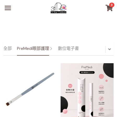
0
×
商品分類
31RC日本美甲美睫學院
所有商品分類
商品
商材選購
所有商品分類
全部
PreMedi眼部護理
數位電子書
PreMedi眼部護理
品牌開店包
數位電子書
PreMedi眼部護理
OEM訂製
經典單根圓毛
技術課程
超值購物金
最新文章
WL睫毛
教學教室
WORLDLASH
小紅書款
NEA睫毛協會