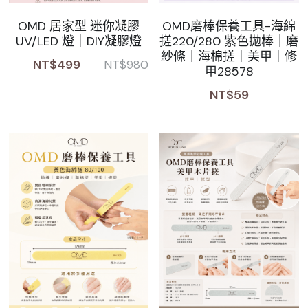
OMD 居家型 迷你凝膠
OMD磨棒保養工具-海綿
UV/LED 燈｜DIY凝膠燈
搓220/280 紫色拋棒｜磨
紗條｜海棉搓｜美甲｜修
NT$499
NT$980
甲28578
NT$59