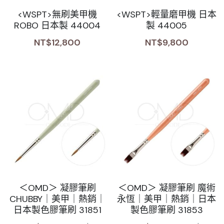
<WSPT>無刷美甲機
<WSPT>輕量磨甲機 日本
Sale睫毛
扁毛調色
睫毛黑膠
搜索
ROBO 日本製 44004
製 44005
日本OMD美甲品牌
日式扁毛
睫毛前處裡
絕版彩睫
NT$12,800
NT$9,800
繁體中文
檢定商品
極細睫毛
睫毛卸除
絕版扁毛
轉頭凝膠
繁體中文
註冊/登入
W型睫毛
睫毛提拉
絕版圓毛
凝膠筆刷
彩色睫毛
睫毛夾子
絕版W型
凝膠機器
睫毛周邊
修甲磨棒
睫毛保養
＜OMD＞ 凝膠筆刷
＜OMD＞ 凝膠筆刷 魔術
CHUBBY｜美甲｜熱銷｜
永恆｜美甲｜熱銷｜日本
日本製色膠筆刷 31851
製色膠筆刷 31853