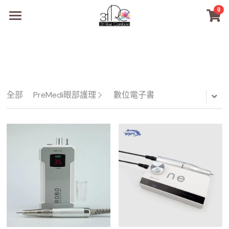
0
×
商品分類
31RC日本美甲美睫學院
所有商品分類
商品
商材選購
所有商品分類
全部
PreMedi眼部護理
數位電子書
PreMedi眼部護理
品牌開店包
數位電子書
PreMedi眼部護理
OEM訂製
經典單根圓毛
技術課程
超值購物金
最新文章
WL睫毛
教學教室
WORLDLASH
小紅書款
NEA睫毛協會