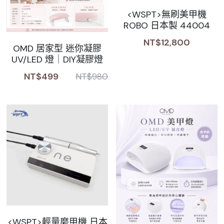
<WSPT>無刷美甲機
Sale睫毛
扁毛調色
睫毛黑膠
搜索
ROBO 日本製 44004
日本OMD美甲品牌
日式扁毛
睫毛前處裡
絕版彩睫
NT$12,800
繁體中文
OMD 居家型 迷你凝膠
UV/LED 燈｜DIY凝膠燈
檢定商品
極細睫毛
睫毛卸除
絕版扁毛
轉頭凝膠
繁體中文
NT$499
NT$980
註冊/登入
W型睫毛
睫毛提拉
絕版圓毛
凝膠筆刷
彩色睫毛
睫毛夾子
絕版W型
凝膠機器
睫毛周邊
修甲磨棒
睫毛保養
<WSPT>輕量磨甲機 日本