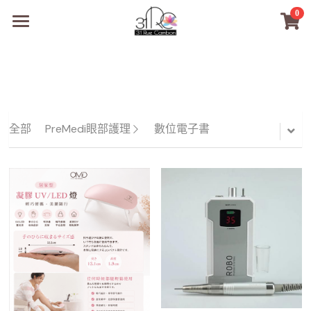
0
×
商品分類
31RC日本美甲美睫學院
所有商品分類
商品
商材選購
所有商品分類
全部
PreMedi眼部護理
數位電子書
PreMedi眼部護理
品牌開店包
數位電子書
PreMedi眼部護理
OEM訂製
經典單根圓毛
技術課程
超值購物金
最新文章
WL睫毛
教學教室
WORLDLASH
小紅書款
NEA睫毛協會