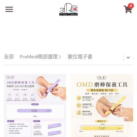
0
×
商品分類
31RC日本美甲美睫學院
所有商品分類
商品
商材選購
所有商品分類
全部
PreMedi眼部護理
數位電子書
PreMedi眼部護理
品牌開店包
數位電子書
PreMedi眼部護理
OEM訂製
經典單根圓毛
技術課程
超值購物金
最新文章
WL睫毛
教學教室
WORLDLASH
小紅書款
NEA睫毛協會