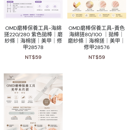
Sale睫毛
扁毛調色
睫毛黑膠
搜索
日本OMD美甲品牌
日式扁毛
睫毛前處裡
絕版彩睫
繁體中文
OMD磨棒保養工具-海綿
OMD磨棒保養工具-黃色
搓220/280 紫色拋棒｜磨
海綿搓80/100 ｜拋棒｜
檢定商品
極細睫毛
睫毛卸除
絕版扁毛
轉頭凝膠
繁體中文
紗條｜海棉搓｜美甲｜修
磨紗條｜海棉搓｜美甲｜
註冊/登入
甲28578
修甲28576
W型睫毛
睫毛提拉
絕版圓毛
凝膠筆刷
NT$59
NT$59
彩色睫毛
睫毛夾子
絕版W型
凝膠機器
睫毛周邊
修甲磨棒
睫毛保養