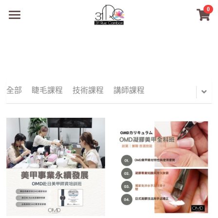
0
×
商品分類
31RC日本美甲美睫學院
所有商品分類
商品
商材選購
所有商品分類
全部
睫毛課程
技術課程
講師課程
PreMedi眼部護理
品牌開店包
數位電子書
PreMedi眼部護理
OEM訂製
經典單根圓毛
技術課程
超值購物金
最新文章
WL睫毛
教學教室
WORLDLASH
小紅書款
NEA睫毛協會