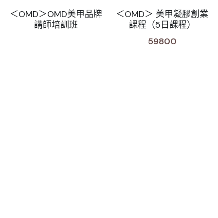
＜OMD＞OMD美甲品牌
＜OMD＞ 美甲凝膠創業
Sale睫毛
扁毛調色
睫毛黑膠
搜索
講師培訓班
課程（5日課程）
日本OMD美甲品牌
日式扁毛
睫毛前處裡
絕版彩睫
59800
繁體中文
檢定商品
極細睫毛
睫毛卸除
絕版扁毛
轉頭凝膠
繁體中文
註冊/登入
W型睫毛
睫毛提拉
絕版圓毛
凝膠筆刷
彩色睫毛
睫毛夾子
絕版W型
凝膠機器
睫毛周邊
修甲磨棒
睫毛保養