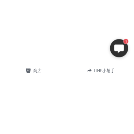
1
商店
LINE小幫手
07-5868556
omd.nq.girl@gmail.com