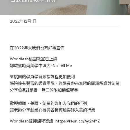
Sale睫毛
扁毛調色
睫毛黑膠
搜索
2022年12月1日
日本OMD美甲品牌
日式扁毛
睫毛前處裡
絕版彩睫
繁體中文
檢定商品
極細睫毛
睫毛卸除
絕版扁毛
轉頭凝膠
繁體中文
註冊/登入
在2022年末我們也有好事宣佈
W型睫毛
睫毛提拉
絕版圓毛
凝膠筆刷
Worldlash桃園教室已上線
彩色睫毛
睫毛夾子
絕版W型
凝膠機器
娜歐蜜時尚美學中壢店-Nail All Me
睫毛周邊
修甲磨棒
🤎桃園的學員學習嫁接課程更加便利
學院擁有豐富的師資團隊，為學員帶來無限的問題解惑與創業
睫毛保養
分享☝️絕對是獨一無二的附加價值喔💟
歡迎轉職、兼職、創業的妳加入我們的行列
讓老師分享創業心得與各種經驗帶妳入美的行業
Worldlash嫁接課程資訊  
https://reurl.cc/Ay2MYZ