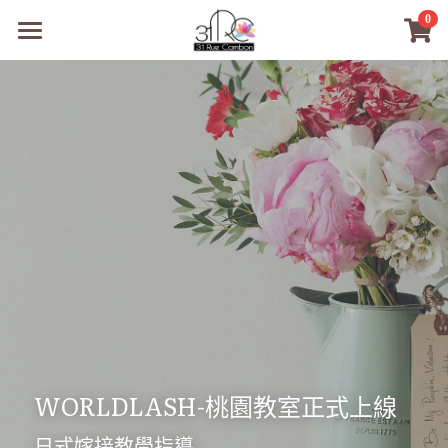
×
0
商品分類
31RC日本美甲美睫學院
所有商品分類
商品
商材選購
所有商品分類
PreMedi眼部護理
品牌開店包
數位電子書
PreMedi眼部護理
OEM訂製
經典單根圓毛
技術課程
超值購物金
最新文章
WL睫毛
教學教室
WORLDLASH-桃園教室正式上線
WORLDLASH
小紅書款
日式嫁接教學指導
NEA睫毛協會