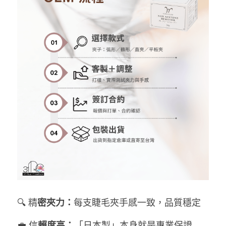
🔍 精
密夾力：
每支睫毛夾手感一致，品質穩定
💼 信
賴度高：
「日本製」本身就是專業保證