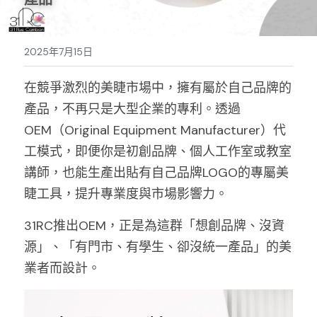
Sale睫毛
扁毛調色
睫毛黑膠
搜索
2025年7月15日
日本OMD美甲品牌
日式扁毛
睫毛前處裡
絕版彩睫
繁體中文
在競爭激烈的美睫市場中，擁有屬於自己品牌的
檢定商品
極細睫毛
睫毛卸除
絕版扁毛
轉頭凝膠
繁體中文
產品，不再只是大型企業的專利。透過 
註冊/登入
W型睫毛
睫毛提拉
絕版圓毛
凝膠筆刷
OEM（Original Equipment Manufacturer）代
工模式，即便你是初創品牌、個人工作室或教室
彩色睫毛
睫毛夾子
絕版W型
凝膠機器
講師，也能生產出貼有自己品牌LOGO的專屬美
睫毛周邊
修甲磨棒
睫工具，提升專業度與市場影響力。
睫毛保養
31RC推出OEM，正是為這群「想創品牌、沒資
源」、「有門市、有學生、卻沒統一產品」的美
業者而設計。