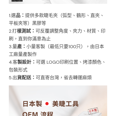
1.選
品：
提供多款睫毛夾（弧型、鶴形、直夾、
平板夾等）黑膠等
2.打
樣測試：
可反覆調整角度、夾力、材質、印
刷，直到你滿意為止
3.量
產：
小量客製（最低只要100只），由日本
工廠量產製作
4.客
製設計：
可選 LOGO印刷位置、烤漆顏色、
包裝形式
5.出
貨配送：
可直寄台灣，省去轉運麻煩