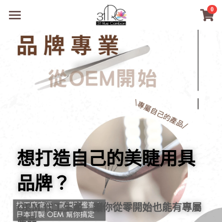
×
0
商品分類
31RC日本美甲美睫學院
所有商品分類
商品
商材選購
所有商品分類
PreMedi眼部護理
品牌開店包
數位電子書
PreMedi眼部護理
OEM訂製
經典單根圓毛
想打造自己的美睫用具
技術課程
超值購物金
最新文章
品牌？
WL睫毛
教學教室
OEM 代工生產，讓你從零開始也能有專屬
WORLDLASH
小紅書款
產品
NEA睫毛協會