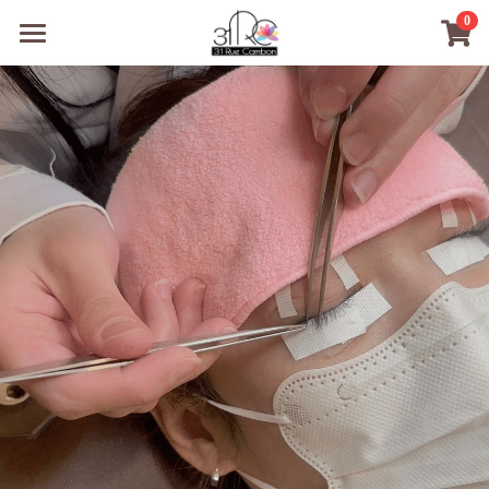
×
0
商品分類
31RC日本美甲美睫學院
所有商品分類
商品
商材選購
所有商品分類
PreMedi眼部護理
品牌開店包
數位電子書
PreMedi眼部護理
OEM訂製
經典單根圓毛
技術課程
超值購物金
最新文章
WL睫毛
教學教室
WORLDLASH
小紅書款
NEA睫毛協會