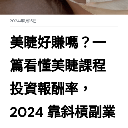
Sale睫毛
扁毛調色
睫毛黑膠
搜索
2024年1月15日
日本OMD美甲品牌
日式扁毛
睫毛前處裡
絕版彩睫
繁體中文
檢定商品
極細睫毛
睫毛卸除
絕版扁毛
轉頭凝膠
美睫好賺嗎？一
繁體中文
註冊/登入
W型睫毛
睫毛提拉
絕版圓毛
凝膠筆刷
篇看懂美睫課程
彩色睫毛
睫毛夾子
絕版W型
凝膠機器
睫毛周邊
修甲磨棒
投資報酬率， 
睫毛保養
2024 靠斜槓副業