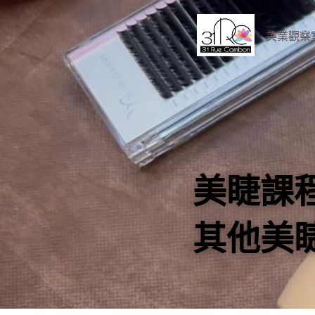
美業觀察室 B
美睫課
其他美