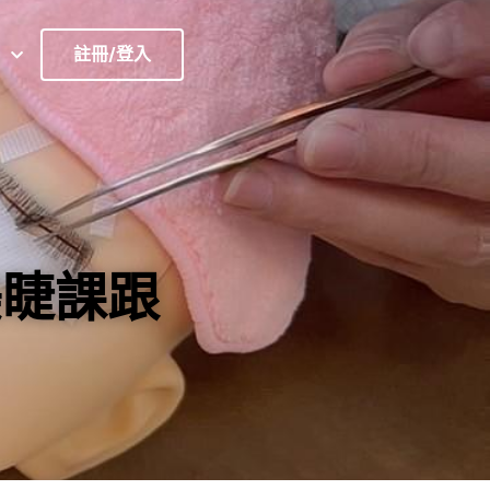
註冊/登入
美睫課跟