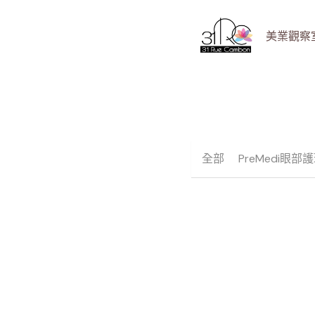
美業觀察室 B
全部
PreMedi眼部
<WORLD LASH>
推薦- F型夾｜不銹
撥毛夾
NT$700 - NT$999