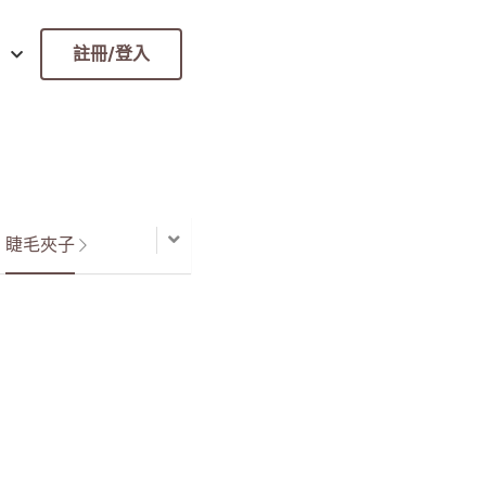
註冊/登入
睫毛夾子
D LASH>嫁接睫毛夾子
型夾｜不鏽鋼｜接睫毛
｜3D嫁接｜6D嫁接
$999
NT$1,680