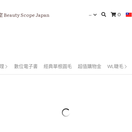
…
eauty Scope Japan
0
護理
數位電子書
經典單根圓毛
超值購物金
WL睫毛
嫁接睫毛夾子
<WORLD LASH>嫁接睫毛夾子
<WORL
鋼｜鈦製｜
推薦-前灣鶴型夾｜不鏽鋼｜植
推薦-鶴
睫毛｜
｜開花夾
NT$720
NT
NT$2,280
NT$1,480