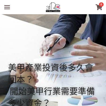
×
0
商品分類
31RC日本美甲美睫學院
所有商品分類
商品
商材選購
所有商品分類
PreMedi眼部護理
品牌開店包
數位電子書
PreMedi眼部護理
OEM訂製
美甲產業投資後多久會
經典單根圓毛
技術課程
回本？
超值購物金
最新文章
 開始美甲行業需要準備
WL睫毛
教學教室
多少資金？
WORLDLASH
小紅書款
NEA睫毛協會