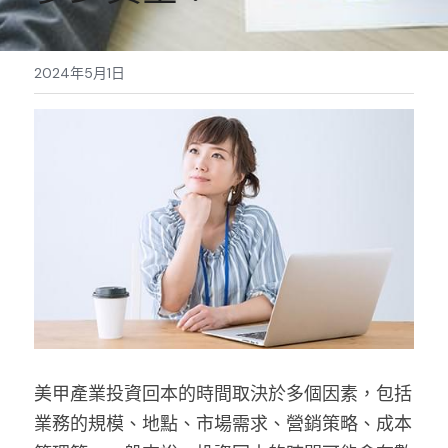
Sale睫毛
扁毛調色
睫毛黑膠
搜索
2024年5月1日
日本OMD美甲品牌
日式扁毛
睫毛前處裡
絕版彩睫
繁體中文
檢定商品
極細睫毛
睫毛卸除
絕版扁毛
轉頭凝膠
繁體中文
註冊/登入
W型睫毛
睫毛提拉
絕版圓毛
凝膠筆刷
彩色睫毛
睫毛夾子
絕版W型
凝膠機器
睫毛周邊
修甲磨棒
睫毛保養
美甲產業投資回本的時間取決於多個因素，包括
業務的規模、地點、市場需求、營銷策略、成本